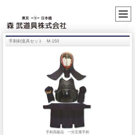
手刺剣道具セット M-150
手刺高級品 一分五厘手刺