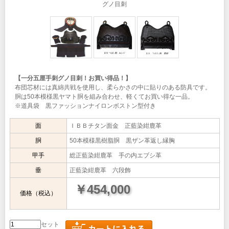
グノ目刺
【一分五厘手刺グノ目刺！お買い得品！】
布団芯材には真綿共戦を使用し、柔らかさの中に貼りのある防具です。
胴は50本模様黒ヤマト胴を組み合わせ、軽くてお買い得な一品。
※道具袋 黒ファッションナイロンボストン型付き
面
ＩＢＢチタン面金 正藍染紺鹿革
胴
50本模様黒樹脂胴 黒ザン革返し縁胸
甲手
総正藍染紺鹿革 手の内エブシ革
垂
正藍染紺鹿革 六段飾
￥454,000
価格（税込）
セット